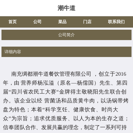
潮牛道
首页
公司
菜品
门店
联系我们
公司简介
详细内容
南充绸都潮牛道餐饮管理有限公司
，
创立于
201
6
年
，由 营
养师杨泓溢（原名—杨儒国）先生、第四
届“四川省农民工大赛“金牌得主敬晓阳先生联合创
办。该企业以经 营菌汤和品质黄牛肉，以汤锅带烤
盘为特色；本着“科学烹饪、健康饮食、时尚大
众”为宗旨；追求优质服务、以人为本的生存之道；
信奉团
队合作、发展共赢的理念，制定了一系列可持