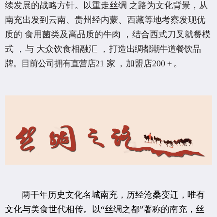
续发展的战略方针。以重走丝绸 之路为文化背景，从
南充出发到云南、贵州经内蒙、西藏等地考察发现优
质的
食用菌类及高品质的牛肉
，
结合西式刀叉就餐模
式
，
与
大众饮食相融汇
，
打造
出绸都潮牛道餐饮品
牌。目前公司拥有直营店
21
家
，
加盟店
200
+
。
两干年历史文化名城南充，历经沧桑变迁，唯有
文化与美食世代相传。以“丝绸之都”著称的南充，丝