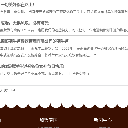
，一切美好都在路上！
布谷声中夏令新。”当春天开放繁茂的百花都化作了尘土，耳边传来布谷鸟的啼叫声时
肩成墙，无惧风浪、必有曙光
疫默默付出的工作人员，也愿我们的这些努力，可以让每一位走进绸都潮牛道的顾客
充绸都潮牛道餐饮管理有限公司的潮牛道
发源于丝绸之都——南充本土餐饮，始于2016年，是南充绸都潮牛道餐饮管理有限
中式汤锅与西式刀叉相结合，将养生理念与大众饮食相融汇。理
如你!绸都潮牛道祝各位女神节日快乐!
已，岁岁皆是好年华不卑不亢，乘风破浪，日日皆是女神节
页次：1/4
们
加盟专区
新闻中心