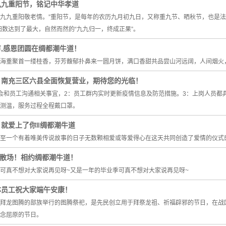
九九重阳节，铭记中华孝道
九九重阳敬老情。”重阳节，是每年的农历九月初九日，又称重九节、晒秋节，也是法
阳数达到了最大，自然而然的“九九归一，终成正果”。
,感恩团圆在绸都潮牛道！
海重聚首一缕桂香，芬芳馥郁扑鼻来一圆月饼，满口香甜共品尝山河远阔，人间烟火
】南充三区六县全面恢复营业，期待您的光临！
会和员工沟通相关事宜，2：员工群内实时更新疫情信息及防范措施。3：上岗人员都
测温，服务过程全程戴口罩。
就爱上了你‖绸都潮牛道
至一个有着唯美传说故事的日子无数颗相爱或等爱得心在这天共同创造了爱情的仪式
不散场！相约绸都潮牛道！
可真不想对大家说再见呀~又是一年的毕业季可真不想对大家说再见呀~
体员工祝大家端午安康！
拜龙图腾的部族举行的图腾祭祀，是先民创立用于拜祭龙祖、祈福辟邪的节日，在战
念屈原的节日。