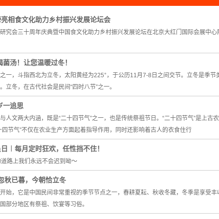
磅亮相食文化助力乡村振兴发展论坛会
研究会三十周年庆典暨中国食文化助力乡村振兴发展论坛在北京大红门国际会展中心
喝菌汤！让您温暖过冬！
之一，斗指西北为立冬，太阳黄经为225°，于公历11月7-8日之间交节。立冬是
。立冬，在古代社会是民间“四时八节”之一。
岁一追思
与人文两大内涵，既是“二十四节气”之一，也是传统祭祖节日。“二十四节气”是上
十四节气”不仅在农业生产方面起着指导作用，同时还影响着古人的衣食住行
员日︱每月定时狂欢，任性挡不住！
的道路上我们永远不会迟到呦～
忽秋已暮，今朝恰立冬
开始，它是中国民间非常重视的季节节点之一，春耕夏耘、秋收冬藏，冬季是享受丰收
国部分地区有祭祖、饮宴等习俗。