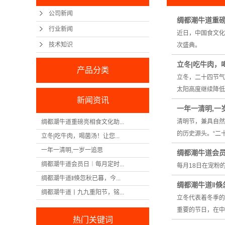
公司新闻
绸都潮牛道重
行业新闻
近日，中国食文化
技术知识
次盛典。
立冬|吃牛肉，
产品分类
立冬，二十四节气
太阳高度继续降低
新闻资讯
一年一清明,一
清明节，兼具自然
绸都潮牛道重磅亮相食文化助...
的历史源头。“二
立冬|吃牛肉，喝菌汤！让您...
一年一清明,一岁一追思
绸都潮牛道会
绸都潮牛道会员日︱每月定时...
每月18日在宠粉
绸都潮牛道‖倏忽秋已暮，今...
绸都潮牛道‖倏
绸都潮牛道丨九九重阳节，铭...
立冬代表着冬季的
重要的节日，在中
热门关键词