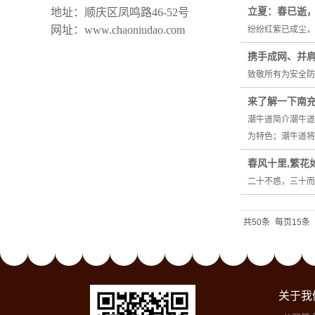
立夏：春已逝
地址：顺庆区凤鸣路46-52号
网址：www.chaoniudao.com
纷纷红紫已成尘，
携手成网、并
致敬所有为安全防
来了解一下南
潮牛道简介潮牛道
为特色；潮牛道将
春风十里,繁花
二十不惑，三十而
共50条
每页15条
关于我