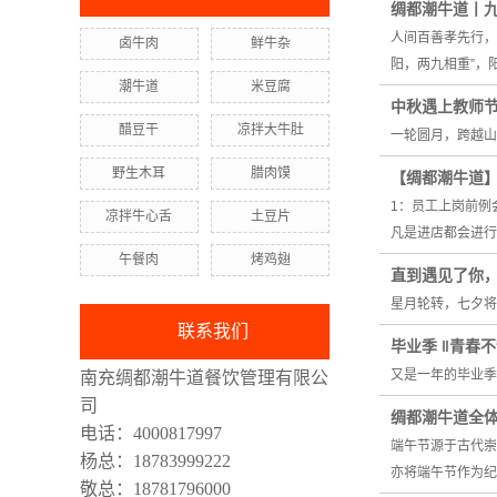
绸都潮牛道丨
人间百善孝先行，
卤牛肉
鲜牛杂
阳，两九相重”，
潮牛道
米豆腐
中秋遇上教师节
醋豆干
凉拌大牛肚
一轮圆月，跨越山
野生木耳
腊肉馍
【绸都潮牛道
1：员工上岗前例
凉拌牛心舌
土豆片
凡是进店都会进行
午餐肉
烤鸡翅
直到遇见了你，
星月轮转，七夕将
联系我们
毕业季 ‖青春
又是一年的毕业季
南充绸都潮牛道餐饮管理有限公
司
绸都潮牛道全
电话：4000817997
端午节源于古代崇
杨总：18783999222
亦将端午节作为纪
敬总：18781796000