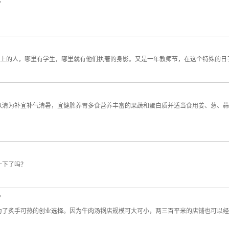
台上的人，哪里有学生，哪里就有他们执著的身影。又是一年教师节，在这个特殊的日
以清为补宜补气清暑，宜健脾养胃多食营养丰富的果蔬和蛋白质并适当食用姜、葱、蒜
一下了吗？
？
为了炙手可热的创业选择。因为牛肉汤锅店规模可大可小，两三百平米的店铺也可以经