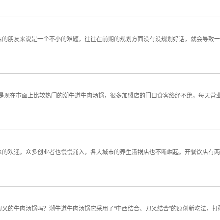
店的朋友来说是一个不小的难题，往往在前期的规划方面没有没规划好话，就会导致一
别是现在市面上比较热门的潮牛道牛肉汤锅，很多加盟店的门口食客络绎不绝，每天营
众的欢迎。众多创业者也慢慢涌入，各大城市的养生汤锅店也不断崛起。开餐饮店有两
叉的牛肉汤锅吗？潮牛道牛肉汤锅它采用了“中西结合、刀叉结合”的原创新吃法，打