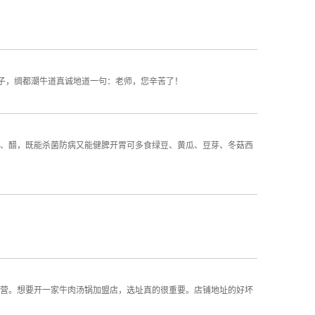
子，绸都潮牛道真诚地道一句：老师，您辛苦了！
、醋，既能杀菌防病又能健脾开胃可多食绿豆、黄瓜、豆芽、冬菇西
营。想要开一家牛肉汤锅加盟店，选址真的很重要。店铺地址的好坏