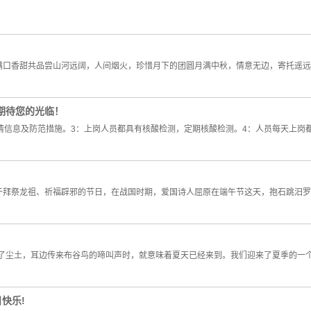
满口香甜共品尝山河远阔，人间烟火，珍惜月下的团圆月满中秋，情意无边，寄托遥远
期待您的光临！
情信息及防范措施。3：上岗人员都具有核酸检测，定期核酸检测。4：人员每天上岗
于拜祭龙祖、祈福辟邪的节日，在战国时期，爱国诗人屈原在端午节这天，抱石跳汨罗
了尘土，耳边传来布谷鸟的啼叫声时，就意味着夏天已经来到。我们迎来了夏季的一个
快乐!