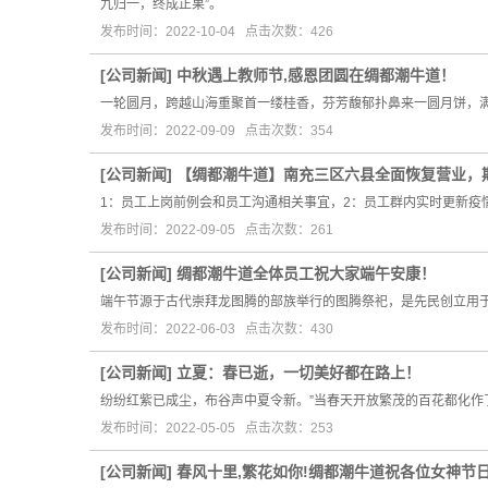
九归一，终成正果”。
发布时间：2022-10-04 点击次数：426
[
公司新闻
]
中秋遇上教师节,感恩团圆在绸都潮牛道！
一轮圆月，跨越山海重聚首一缕桂香，芬芳馥郁扑鼻来一圆月饼，
发布时间：2022-09-09 点击次数：354
[
公司新闻
]
【绸都潮牛道】南充三区六县全面恢复营业，
1：员工上岗前例会和员工沟通相关事宜，2：员工群内实时更新疫
发布时间：2022-09-05 点击次数：261
[
公司新闻
]
绸都潮牛道全体员工祝大家端午安康！
端午节源于古代崇拜龙图腾的部族举行的图腾祭祀，是先民创立用
发布时间：2022-06-03 点击次数：430
[
公司新闻
]
立夏：春已逝，一切美好都在路上！
纷纷红紫已成尘，布谷声中夏令新。”当春天开放繁茂的百花都化作
发布时间：2022-05-05 点击次数：253
[
公司新闻
]
春风十里,繁花如你!绸都潮牛道祝各位女神节日