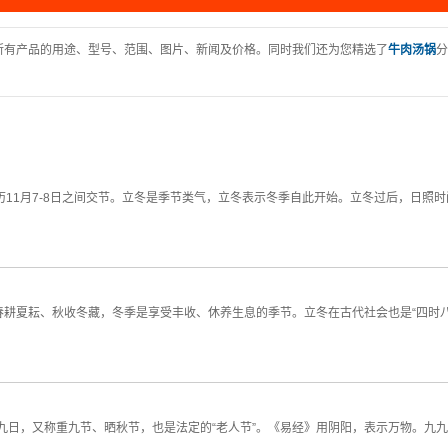
所有产品的用途、型号、范围、图片、新闻及价格。同时我们还为您精选了
牛肉汤锅
分
历11月7-8日之间交节。立冬是季节类气，立冬表示冬季自此开始。立冬过后，日照
耕夏耘、秋收冬藏，冬季是享受丰收、休养生息的季节。立冬在古代社会也是“四时
九日，又称重九节、晒秋节，也是法定的“老人节”。《易经》用阴阳，表示万物。九九