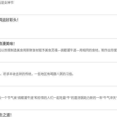
皆是女神节
鸿运好彩头！
浪漫美味！
我以热情制造美食用新鲜食材赋予美食灵魂—绸都潮牛道—用相同的食材，制作出你爱
灵、祈求丰收吉祥的传统，一些地区有喝腊八粥的习俗。
后一个节气来“绸都潮牛道”和珍惜的人们一起吃最“牛”的菌汤锅助力新的一年“牛气冲天
养生之道！