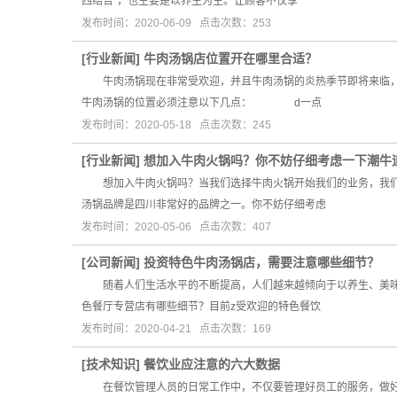
西结合”，也主要是以养生为主。让顾客不仅享
发布时间：2020-06-09 点击次数：253
[
行业新闻
]
牛肉汤锅店位置开在哪里合适？
牛肉汤锅现在非常受欢迎，并且牛肉汤锅的炎热季节即将来临，
牛肉汤锅的位置必须注意以下几点： d一点
发布时间：2020-05-18 点击次数：245
[
行业新闻
]
想加入牛肉火锅吗？你不妨仔细考虑一下潮牛
想加入牛肉火锅吗？当我们选择牛肉火锅开始我们的业务，我们必
汤锅品牌是四川非常好的品牌之一。你不妨仔细考虑
发布时间：2020-05-06 点击次数：407
[
公司新闻
]
投资特色牛肉汤锅店，需要注意哪些细节？
随着人们生活水平的不断提高，人们越来越倾向于以养生、美味
色餐厅专营店有哪些细节？目前z受欢迎的特色餐饮
发布时间：2020-04-21 点击次数：169
[
技术知识
]
餐饮业应注意的六大数据
在餐饮管理人员的日常工作中，不仅要管理好员工的服务，做好培