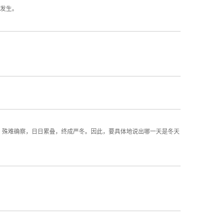
发生。
，殊难确察，日日累叠，终成严冬。因此，要具体地说出哪一天是冬天