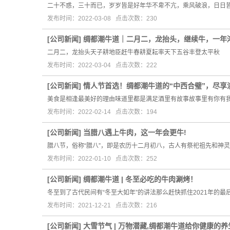
二十不惑，三十而已，岁岁皆是好年华不卑不亢，乘风破浪，日日
发布时间：2022-03-08 点击次数：230
[
公司新闻
]
绸都潮牛道｜二月二，龙抬头，继续牛，一年
二月二，龙抬头天子耕地臣赶牛春耕夏耘率天下五谷丰登太平秋
发布时间：2022-03-04 点击次数：222
[
公司新闻
]
情人节首选！绸都潮牛道的“中西合璧”，尽享
美食是相逢最美好的理由味道里都是满足酒里有故事故事里有你有
发布时间：2022-02-14 点击次数：194
[
公司新闻
]
当腊八遇上牛肉，这一年会更牛!
腊八节，俗称“腊八”，即是农历十二月初八，古人有祭祀祖先和神
发布时间：2022-01-10 点击次数：252
[
公司新闻
]
绸都潮牛道 | 冬至必吃的牛肉涮烤！
冬至到了古代民间有“冬至大如年”的讲法那么赶快抓住2021年的最
发布时间：2021-12-21 点击次数：216
[
公司新闻
]
大雪节气 | 万物潜藏,绸都潮牛道给你健康的