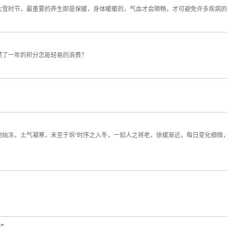
大雪时节，最重要的养生即是保暖，身体暖暖的，气血才会顺畅，才可避免许多疾病的
攒了一年的积分怎能轻易的浪费？
地始冻，土气凝寒，未至于坼“时序之入冬，一如人之将老，徐缓渐近，每日变化细微
”