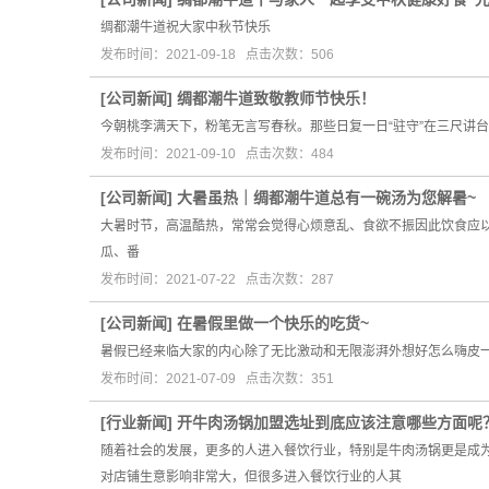
绸都潮牛道祝大家中秋节快乐
发布时间：2021-09-18 点击次数：506
[
公司新闻
]
绸都潮牛道致敬教师节快乐！
今朝桃李满天下，粉笔无言写春秋。那些日复一日“驻守”在三尺讲
发布时间：2021-09-10 点击次数：484
[
公司新闻
]
大暑虽热｜绸都潮牛道总有一碗汤为您解暑~
大暑时节，高温酷热，常常会觉得心烦意乱、食欲不振因此饮食应
瓜、番
发布时间：2021-07-22 点击次数：287
[
公司新闻
]
在暑假里做一个快乐的吃货~
暑假已经来临大家的内心除了无比激动和无限澎湃外想好怎么嗨皮
发布时间：2021-07-09 点击次数：351
[
行业新闻
]
开牛肉汤锅加盟选址到底应该注意哪些方面呢
随着社会的发展，更多的人进入餐饮行业，特别是牛肉汤锅更是成
对店铺生意影响非常大，但很多进入餐饮行业的人其