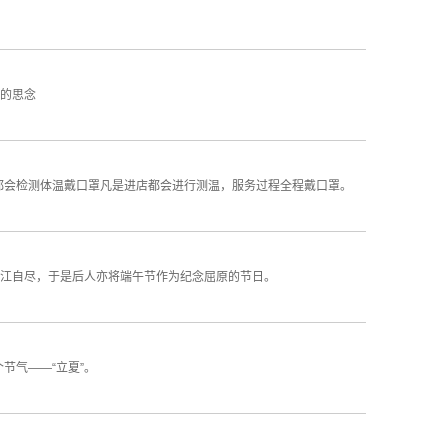
的思念
都会检测体温戴口罩凡是进店都会进行测温，服务过程全程戴口罩。
江自尽，于是后人亦将端午节作为纪念屈原的节日。
节气——“立夏”。