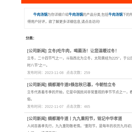
牛肉汤锅
为你详细介绍
牛肉汤锅
的产品分类,包括
牛肉汤锅
下的
得用户好评，欲了解更多详细信息,请点击访问!
分类：
[
公司新闻
]
立冬|吃牛肉，喝菌汤！让您温暖过冬！
立冬，二十四节气之一，斗指西北为立冬，太阳黄经为225°，于公
时八节”之一。
发布时间：2023-11-08 点击次数：259
[
公司新闻
]
绸都潮牛道‖倏忽秋已暮，今朝恰立冬
立冬代表着冬季的开始，它是中国民间非常重视的季节节点之一，春
俗。
发布时间：2022-11-07 点击次数：465
[
公司新闻
]
绸都潮牛道丨九九重阳节，铭记中华孝道
人间百善孝先行，九九重阳敬老情。”重阳节，是每年的农历九月初